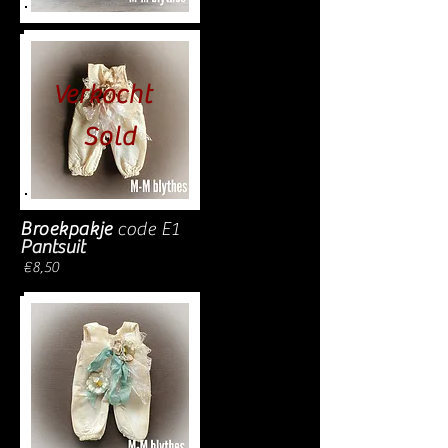
Verkocht
Sold
Broekpakje
code E1
Pantsuit
€8,50