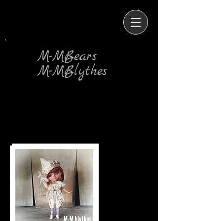
M-MBears
M-MBlythes