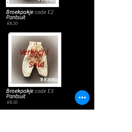
Broekpakje
code E2
Pantsuit
€8,50
Verkocht
Sold
Broekpakje
code E3
Pantsuit
€8,50
© 2023 by Name of Site.
Proudly created with
Wix.com